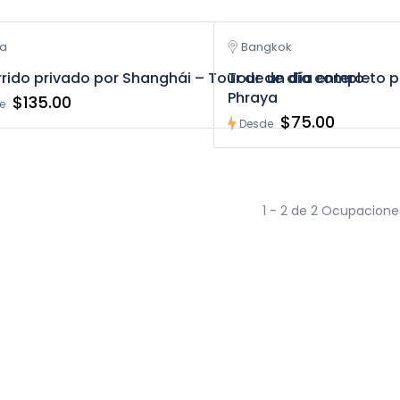
na
Bangkok
rido privado por Shanghái – Tour de un día entero
Tour de día completo po
Phraya
$135.00
e
$75.00
Desde
1 - 2 de 2 Ocupacione