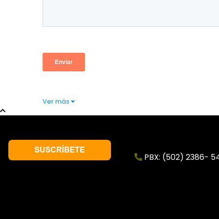
Ver más
PBX: (502) 2386- 5