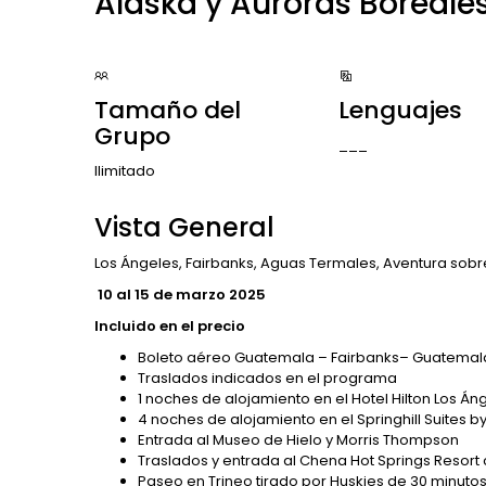
Alaska y Auroras Boreale
Tamaño del
Lenguajes
Grupo
___
Ilimitado
Vista General
Los Ángeles, Fairbanks, Aguas Termales, Aventura sobr
10 al 15 de marzo 2025
Incluido en el precio
Boleto aéreo Guatemala – Fairbanks– Guatemala 
Traslados indicados en el programa
1 noches de alojamiento en el Hotel Hilton Los Án
4 noches de alojamiento en el Springhill Suites by
Entrada al Museo de Hielo y Morris Thompson
Traslados y entrada al Chena Hot Springs Resort 
Paseo en Trineo tirado por Huskies de 30 minuto