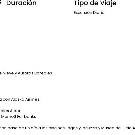
s
Duración
Tipo de Viaje
Excursión Diaria
e Nieve y Auroras Boreales
con Alaska Airlines
geles Aiport
 Marriott Fairbanks
con pase de un día a las piscinas, lagos y jacuzzis y Museo de Hielo 
s