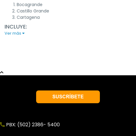
Bocagrande
Castillo Grande
Cartagena
INCLUYE:
Ver más
Transporte (recogida en hotel), tarifa de entrada y
guía
NOTAS IMPORTANTES:
Precio por persona.
Las tarifas expresadas son una base, sujetas a
cambios en cualquier momento.
Antes de confirmar, verifica precios de acuerdo a su
fecha de viaje.
No incluye servicios que no se encuentren
mencionados.
Opción de compra por medio de
cuotas,
aplica
recargo según la cantidad de cuotas a elegir.
Viajes Primavera recomienda viajar con Asistencia al
PBX: (502) 2386- 5400
Viajero
Tarifas se garantizan hasta emisión y reservación de