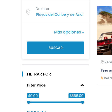
Destino
Más opciones
BUSCAR
Repú
Excur
FILTRAR POR
Desd
Filter Price
$0.00
$566.00