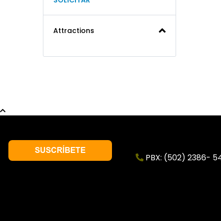
SOLICITAR
Attractions
PBX: (502) 2386- 5