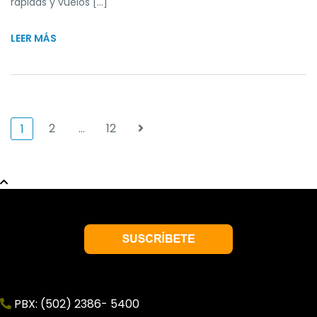
rápidas y vuelos […]
LEER MÁS
2
…
12
1
PBX: (502) 2386- 5400